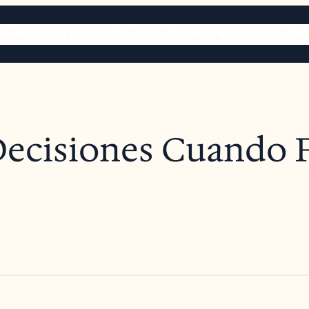
ARIES
WHO WE ARE
PRICING
FLOWER SHOP
URN S
ecisiones Cuando F