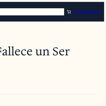
TORE
PLAN AHEAD
RESOURCES
Arrange Now
allece un Ser