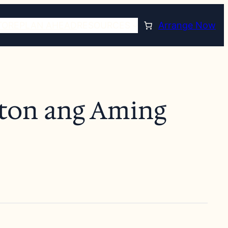
TORE
PLAN AHEAD
RESOURCES
Arrange Now
ston ang Aming