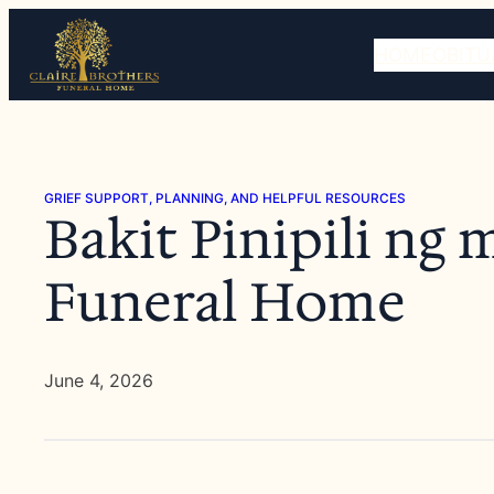
Skip
to
HOME
OBITU
content
GRIEF SUPPORT, PLANNING, AND HELPFUL RESOURCES
Bakit Pinipili ng
Funeral Home
June 4, 2026