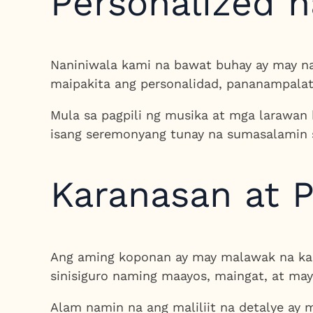
Personalized n
Naniniwala kami na bawat buhay ay may na
maipakita ang personalidad, pananampalat
Mula sa pagpili ng musika at mga larawan
isang seremonyang tunay na sumasalamin s
Karanasan at 
Ang aming koponan ay may malawak na kara
sinisiguro naming maayos, maingat, at may
Alam namin na ang maliliit na detalye ay