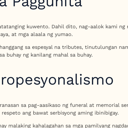
a Paggunita
tatanging kuwento. Dahil dito, nag-aalok kami ng 
aya, at mga alaala ng yumao.
 hanggang sa espesyal na tributes, tinutulungan 
a buhay ng kanilang mahal sa buhay.
Propesyonalismo
nasan sa pag-aasikaso ng funeral at memorial ser
 respeto ang bawat serbisyong aming ibinibigay.
 may malaking kahalagahan sa mga pamilyang nagdad