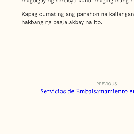
magbigay ng serbisyo kundi maging isang
Kapag dumating ang panahon na kailangan 
hakbang ng paglalakbay na ito.
PREVIOUS
Servicios de Embalsamamiento e