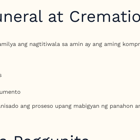
neral at Crematio
milya ang nagtitiwala sa amin ay ang aming kompre
s
kumento
anisado ang proseso upang mabigyan ng panahon a