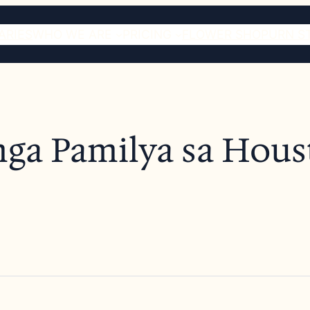
ARIES
WHO WE ARE
PRICING
FLOWER SHOP
URN S
 mga Pamilya sa Hou