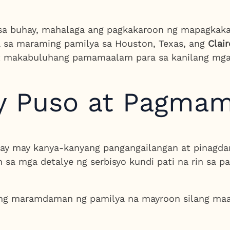
sa buhay, mahalaga ang pagkakaroon ng mapagkaka
ra sa maraming pamilya sa Houston, Texas, ang
Clai
at makabuluhang pamamaalam para sa kanilang mga
y Puso at Pagmam
y may kanya-kanyang pangangailangan at pinagdar
sa mga detalye ng serbisyo kundi pati na rin sa p
ng maramdaman ng pamilya na mayroon silang maa