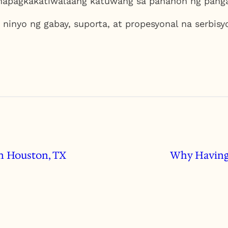
 mapagkakatiwalaang katuwang sa panahon ng panga
ninyo ng gabay, suporta, at propesyonal na serbi
n Houston, TX
Why Having 