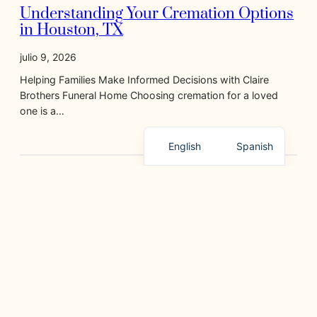
Understanding Your Cremation Options
in Houston, TX
julio 9, 2026
Helping Families Make Informed Decisions with Claire
Brothers Funeral Home Choosing cremation for a loved
one is a…
English
Spanish
GRIEF SUPPORT, PLANNING, AND HELPFUL RESOURCES
Joyería para Cenizas: Una Hermosa
Manera de Mantener Cerca a un Ser
Querido
julio 2, 2026
Conozca las Opciones de Joyería Conmemorativa en
Claire Brothers Funeral Home Cuando perdemos a un ser