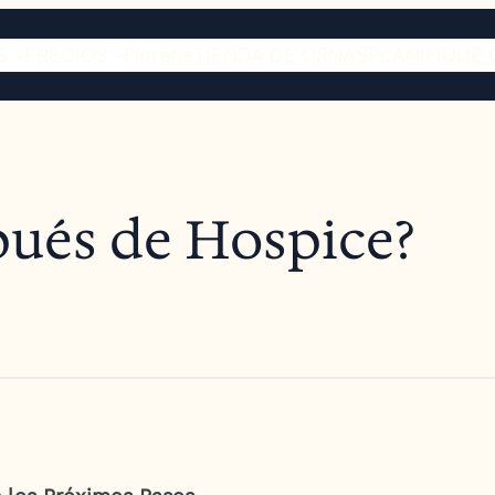
S
PRECIOS
Florería
TIENDA DE URNAS
PLANIFIQUE 
ués de Hospice?