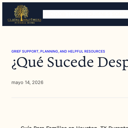
Saltar
al
INICIO
OBITUARIOS
QUIÉNES SOMO
contenido
GRIEF SUPPORT, PLANNING, AND HELPFUL RESOURCES
¿Qué Sucede Desp
mayo 14, 2026