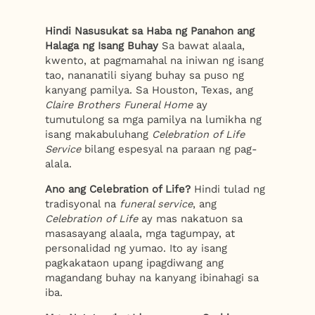
Hindi Nasusukat sa Haba ng Panahon ang
Halaga ng Isang Buhay
Sa bawat alaala,
kwento, at pagmamahal na iniwan ng isang
tao, nananatili siyang buhay sa puso ng
kanyang pamilya. Sa Houston, Texas, ang
Claire Brothers Funeral Home
ay
tumutulong sa mga pamilya na lumikha ng
isang makabuluhang
Celebration of Life
Service
bilang espesyal na paraan ng pag-
alala.
Ano ang Celebration of Life?
Hindi tulad ng
tradisyonal na
funeral service
, ang
Celebration of Life
ay mas nakatuon sa
masasayang alaala, mga tagumpay, at
personalidad ng yumao. Ito ay isang
pagkakataon upang ipagdiwang ang
magandang buhay na kanyang ibinahagi sa
iba.