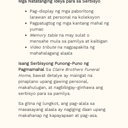
Mga Natatanging Ideya para sa Serbisyo
Pag-display ng mga paboritong
larawan at personal na koleksyon
Pagpatugtog ng mga kantang mahal ng
yumao
Memory table
na may sulat o
mensahe mula sa pamilya at kaibigan
Video tribute
na nagpapakita ng
mahahalagang alaala
Isang Serbisyong Punong-Puno ng
Pagmamahal
Sa
Claire Brothers Funeral
Home
, bawat detalye ay maingat na
pinaplano upang gawing personal,
makahulugan, at nagbibigay‑ginhawa ang
serbisyo para sa pamilya.
Sa gitna ng lungkot, ang pag-alala sa
masasayang alaala ay nagiging daan upang
makahanap ng kapayapaan at pag-asa.